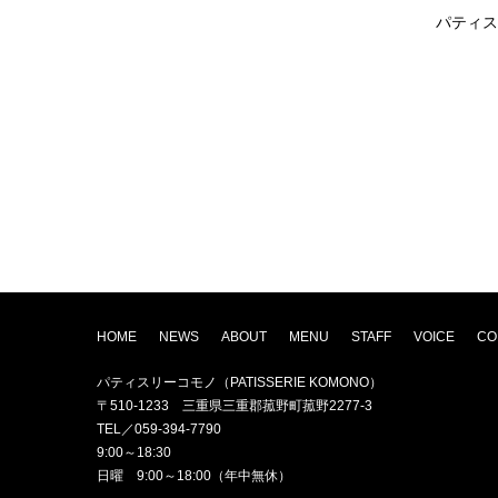
パティス
HOME
NEWS
ABOUT
MENU
STAFF
VOICE
CO
パティスリーコモノ（PATISSERIE KOMONO）
〒510-1233 三重県三重郡菰野町菰野2277-3
TEL／059-394-7790
9:00～18:30
日曜 9:00～18:00（年中無休）