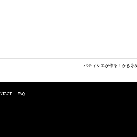
パティシエが作る！かき氷
NTACT
FAQ