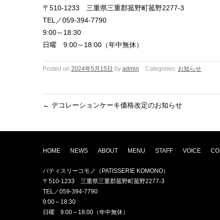
〒510-1233 三重県三重郡菰野町菰野2277-3
TEL／059-394-7790
9:00～18:30
日曜 9:00～18:00（年中無休）
Posted on
2024年5月15日
by
admin
Categories:
お知らせ
←
デコレーションケーキ価格改定のお知らせ
HOME
NEWS
ABOUT
MENU
STAFF
VOICE
CO
パティスリーコモノ（PATISSERIE KOMONO）
〒510-1233 三重県三重郡菰野町菰野2277-3
TEL／059-394-7790
9:00～18:30
日曜 9:00～18:00（年中無休）